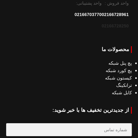
واحد فروش :
واحد پشتیبانی:
02166703770
02166728961
02166728250
محصولات ما
پچ پنل شبکه
پچ کورد شبکه
کیستون شبکه
ترانکینگ
کابل شبکه
از جدیدترین تخفیف ها با خبر شوید: