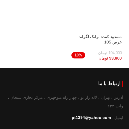
مسدود کننده ترانک لگراند
عرض 105
104,000
تومان
10%
93,600
تومان
ارتباط با ما
آدرس : تهران ، لاله زار نو ، چهار راه منوچهری ، مرکز تجاری سبحان ،
واحد ۲۳۳
ایمیل :
pt1394@yahoo.com