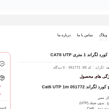
وبلاگ
تماس با ما
درباره ما
رد لگراند 1 متری CAT6 UTP
د:
لگراند
کد کالا: 051772
0 دیدگاه
ژگی های محصول
ورد لگراند Cat6 UTP 1m 051772
یاژ: مس
 : بدون شیلد (UTP)
قیمت
ه بندی : Cat6