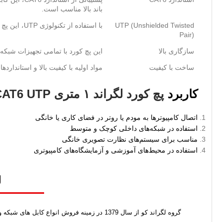
باند بالا مناسب است.
UTP (Unshielded Twisted
با استفاده از تکنولوژی UTP، این پچ کورد نویز و تداخل الکترومغناطیسی را به حداقل رسانده و اتصال پایداری را فراهم می‌کند.
Pair)
سازگاری بالا
این پچ کورد با تمامی تجهیزات شبکه‌ای شا
ساخت با کیفیت
مواد اولیه با کیفیت بالا و استاندا
کاربرد
پچ کورد لگراند ۱ متری CAT6 UTP
اتصال کامپیوترها به مودم یا روتر در فضای کاری یا خانگی
استفاده در شبکه‌های داخلی کوچک و متوسط
مناسب برای سیستم‌های نظارت تصویری خانگی
استفاده در محیط‌های آموزشی و آزمایشگاه‌های کامپیوتری
ل
گروه لگراند کو از سال 1379 در زمینه فروش 