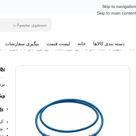
Skip to navigation
Skip to main content
دسته بندی کالاها
خانه
لیست قیمت
پیگیری سفارشات
خانه
/
تجهیزات شبکه لگراند
/
پچ کورد شبکه
/
پچ کورد لگراند 1 متری CAT6 UTP
پچ کو
برن
وی
پچ ک
آل
نوع
دست