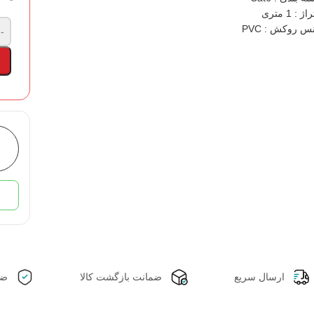
ژ : 1 متری
س روکش : PVC
-
ارسال سریع
ضمانت بازگشت کالا
ضم