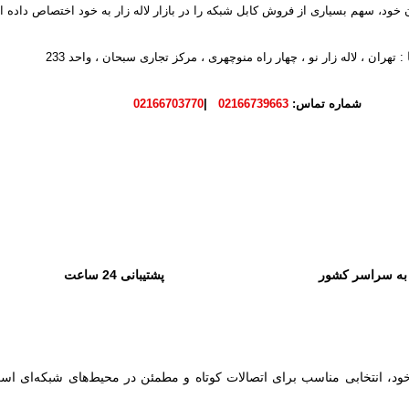
ن خود، سهم بسیاری از فروش کابل شبکه را در بازار لاله زار به خود اختصاص داده 
: تهران ، لاله زار نو ، چهار راه منوچهری ، مرکز تجاری سبحان ، واحد 233
شماره تماس:
02166739663
|
02166703770
به سراسر کشور
پشتیبانی 24 ساعت
راحی دقیق و کیفیت بالای خود، انتخابی مناسب برای اتصالات کوتاه و مطمئن در محیط‌های 