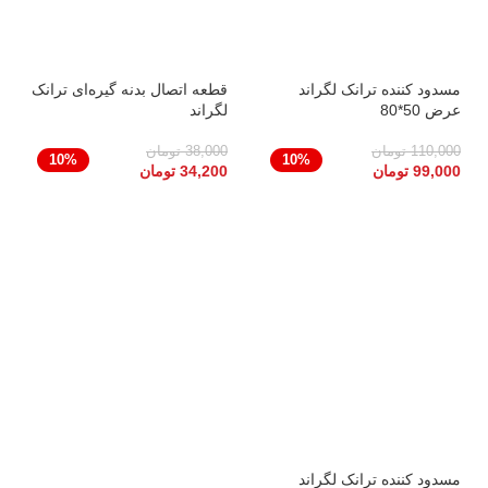
مسدود کننده ترانک لگراند
قطعه اتصال بدنه گیره‌ای ترانک
عرض 50*80
لگراند
110,000
تومان
38,000
تومان
10%
10%
99,000
تومان
34,200
تومان
مسدود کننده ترانک لگراند