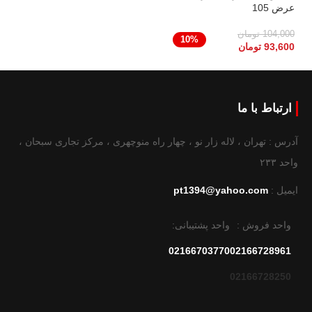
عرض 105
104,000
تومان
10%
93,600
تومان
ارتباط با ما
آدرس : تهران ، لاله زار نو ، چهار راه منوچهری ، مرکز تجاری سبحان ،
واحد ۲۳۳
ایمیل :
pt1394@yahoo.com
واحد فروش :
واحد پشتیبانی:
02166703770
02166728961
02166728250