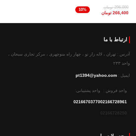
296,000
تومان
10%
266,400
تومان
ارتباط با ما
آدرس : تهران ، لاله زار نو ، چهار راه منوچهری ، مرکز تجاری سبحان ،
واحد ۲۳۳
ایمیل :
pt1394@yahoo.com
واحد فروش :
واحد پشتیبانی:
02166703770
02166728961
02166728250