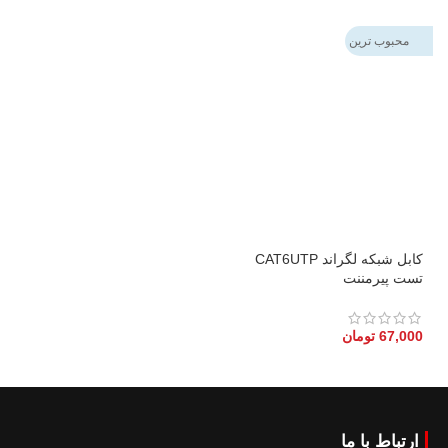
محبوب ترین
کابل شبکه لگراند CAT6UTP
تست پیرمننت
67,000
تومان
ارتباط با ما