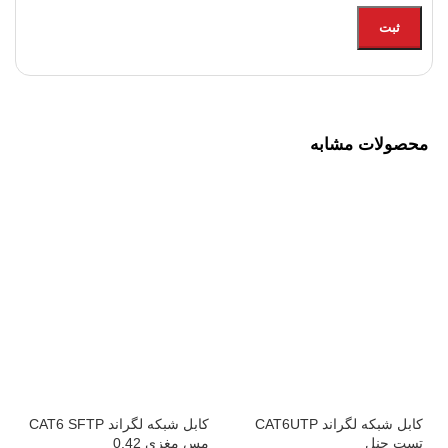
محصولات مشابه
کابل شبکه لگراند CAT6UTP
کابل شبکه لگراند CAT6 SFTP
تست چنل
مس مغزی 0.42