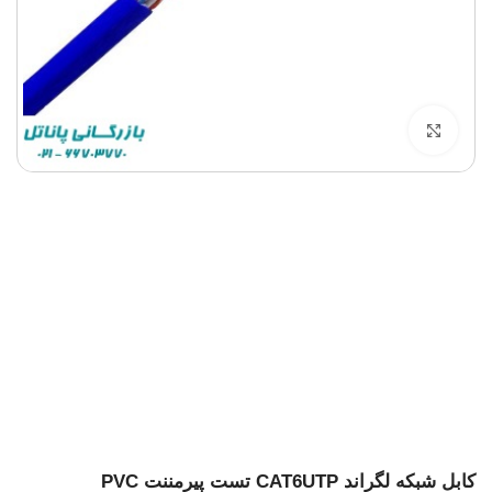
برای بزرگنمایی کلیک کنید
کابل شبکه لگراند CAT6UTP تست پیرمننت PVC