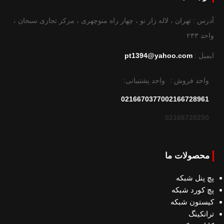
آدرس : تهران ، لاله زار نو ، چهار راه منوچهری ، مرکز تجاری سبحان ،
واحد ۲۳۳
ایمیل :
pt1394@yahoo.com
واحد فروش :
واحد پشتیبانی:
02166703770
02166728961
02166728250
محصولات ما
پچ پنل شبکه
پچ کورد شبکه
کیستون شبکه
ترانکینگ