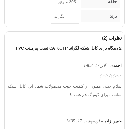
حلقه
305 متری
,
–
برند
لگراند
نظرات (2)
2 دیدگاه برای
کابل شبکه لگراند CAT6UTP تست پیرمننت PVC
احمدی
–
آذر 17, 1403
سلام خیلی ممنون از کیفیت خوب محصولات شما. این کابل شبکه
مناسب برای گیمینگ هم هست؟
خمین زاده
–
اردیبهشت 17, 1405