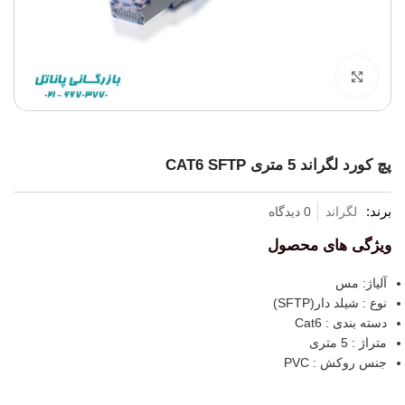
برای بزرگنمایی کلیک کنید
پچ کورد لگراند 5 متری CAT6 SFTP
برند:
لگراند
0 دیدگاه
ویژگی های محصول
آلیاژ: مس
نوع : شیلد دار(SFTP)
دسته بندی : Cat6
متراژ : 5 متری
جنس روکش : PVC