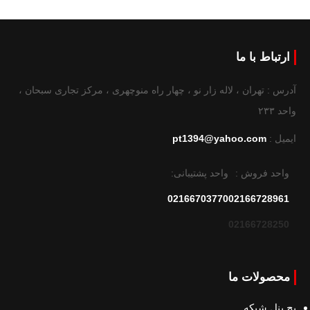
ارتباط با ما
آدرس : تهران ، لاله زار نو ، چهار راه منوچهری ، مرکز تجاری سبحان ،
واحد ۲۳۳
ایمیل :
pt1394@yahoo.com
واحد فروش :
واحد پشتیبانی:
02166703770
02166728961
02166728250
محصولات ما
پچ پنل شبکه