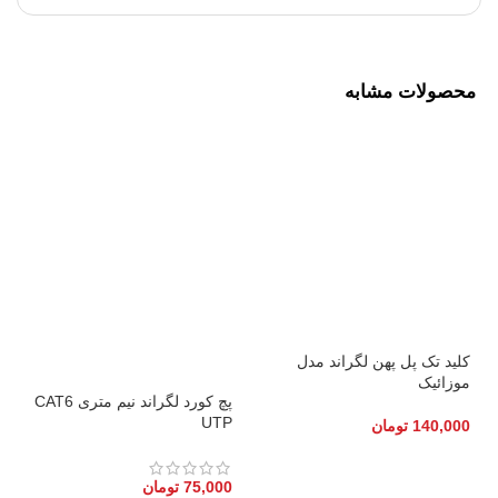
محصولات مشابه
کلید تک پل پهن لگراند مدل
موزائیک
پچ کورد لگراند نیم متری CAT6
UTP
140,000
تومان
75,000
تومان