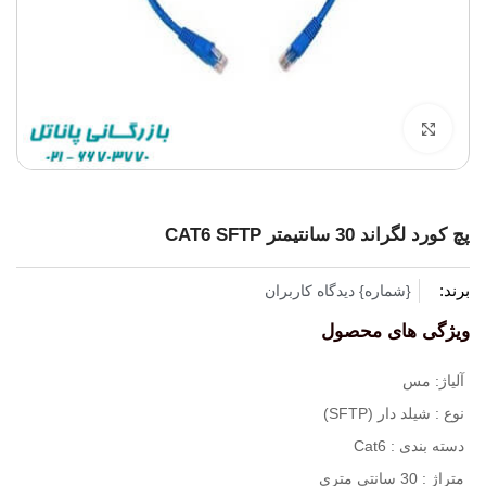
برای بزرگنمایی کلیک کنید
پچ کورد لگراند 30 سانتیمتر CAT6 SFTP
برند:
{شماره} دیدگاه کاربران
ویژگی های محصول
آلیاژ: مس
نوع : شیلد دار (SFTP)
دسته بندی : Cat6
متراژ : 30 سانتی متری