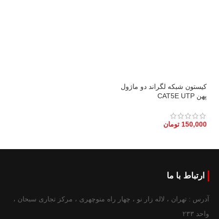
کیستون شبکه لگراند دو ماژول
پهن CAT5E UTP
150,000
تومان
ارتباط با ما
آدرس : تهران ، لاله زار نو ، چهار راه منوچهری ، مرکز تجاری سبحان ،
واحد ۲۳۳