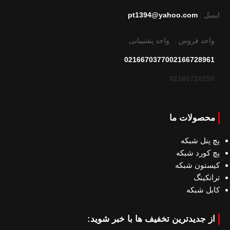
ایمیل :
pt1394@yahoo.com
واحد فروش :
واحد پشتیبانی:
02166703770
02166728961
02166728250
محصولات ما
پچ پنل شبکه
پچ کورد شبکه
کیستون شبکه
ترانکینگ
کابل شبکه
از جدیدترین تخفیف ها با خبر شوید: