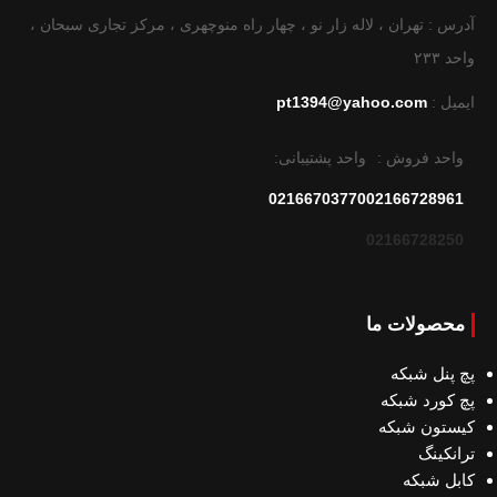
آدرس : تهران ، لاله زار نو ، چهار راه منوچهری ، مرکز تجاری سبحان ،
واحد ۲۳۳
ایمیل :
pt1394@yahoo.com
واحد فروش :
واحد پشتیبانی:
02166703770
02166728961
02166728250
محصولات ما
پچ پنل شبکه
پچ کورد شبکه
کیستون شبکه
ترانکینگ
کابل شبکه