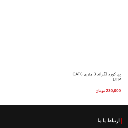
پچ کورد لگراند 3 متری CAT6
UTP
230,000
تومان
ارتباط با ما