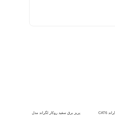
پریز شبکه روکار لگراند CAT6
پریز برق سفید روکار لگراند مدل