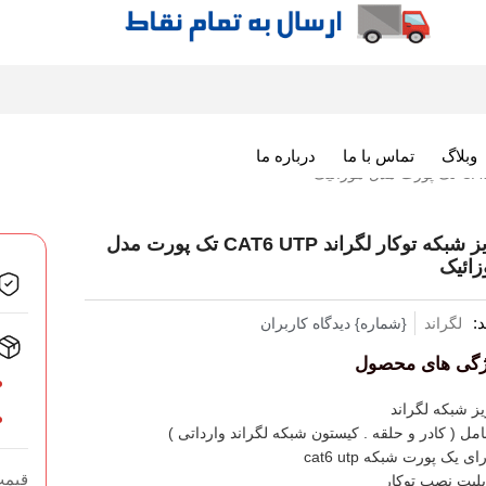
وبلاگ
تماس با ما
درباره ما
پریز شبکه توکار لگراند CAT6 UTP تک پورت مدل
زائیک
د:
لگراند
{شماره} دیدگاه کاربران
ژگی های محصول
یز شبکه لگراند
مل ( کادر و حلقه . کیستون شبکه لگراند وارداتی )
ای یک پورت شبکه cat6 utp
قیمت
بلیت نصب توکار