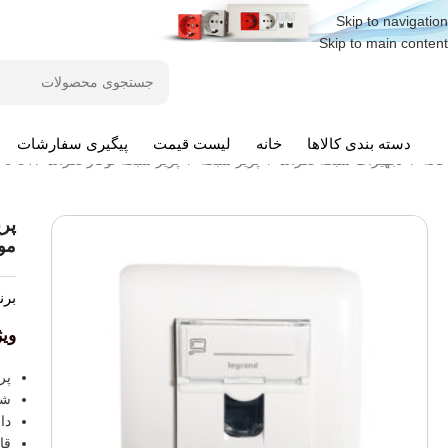
Skip to navigation
Skip to main content
دسته بندی کالاها
خانه
لیست قیمت
پیگیری سفارشات
خانه
/
تجهیزات شبکه لگراند
/
پریز شبکه
/
پریز شبکه توکار لگراند CAT6 UTP تک پورت مدل موزائیک
مو
برن
وی
پر
شا
دار
قا