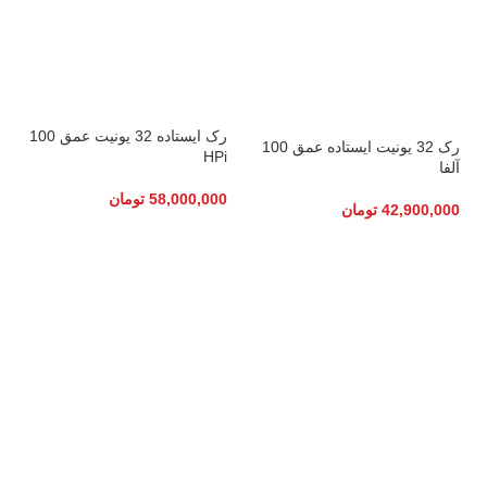
رک ایستاده 32 یونیت عمق 100
رک 32 یونیت ایستاده عمق 100
HPi
آلفا
58,000,000
تومان
42,900,000
تومان