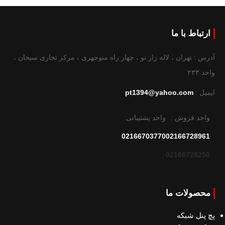
ارتباط با ما
آدرس : تهران ، لاله زار نو ، چهار راه منوچهری ، مرکز تجاری سبحان ،
واحد ۲۳۳
ایمیل :
pt1394@yahoo.com
واحد فروش :
واحد پشتیبانی:
02166703770
02166728961
02166728250
محصولات ما
پچ پنل شبکه