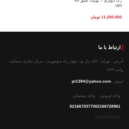
رک دیواری 7 یونیت عمق 45
HPi
11,200,000
تومان
ارتباط با ما
آدرس : تهران ، لاله زار نو ، چهار راه منوچهری ، مرکز تجاری سبحان ،
واحد ۲۳۳
ایمیل :
pt1394@yahoo.com
واحد فروش :
واحد پشتیبانی:
02166703770
02166728961
02166728250