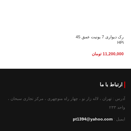
رک دیواری 7 یونیت عمق 45
HPi
11,200,000
تومان
ارتباط با ما
آدرس : تهران ، لاله زار نو ، چهار راه منوچهری ، مرکز تجاری سبحان ،
واحد ۲۳۳
ایمیل :
pt1394@yahoo.com