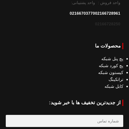
واحد فروش :
واحد پشتیبانی:
02166703770
02166728961
02166728250
محصولات ما
پچ پنل شبکه
پچ کورد شبکه
کیستون شبکه
ترانکینگ
کابل شبکه
از جدیدترین تخفیف ها با خبر شوید: