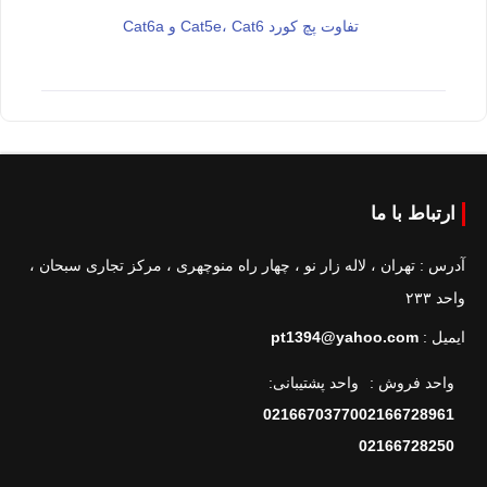
تفاوت پچ کورد Cat5e، Cat6 و Cat6a
ارتباط با ما
آدرس : تهران ، لاله زار نو ، چهار راه منوچهری ، مرکز تجاری سبحان ،
واحد ۲۳۳
ایمیل :
pt1394@yahoo.com
واحد فروش :
واحد پشتیبانی:
02166703770
02166728961
02166728250