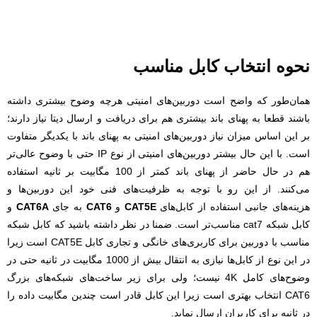
نحوه انتخاب کابل مناسب
همان‌طور که واضح است دوربین‌های امنیتی هرچه وضوح بیشتری داشته
باشند قطعا به پهنای باند بیشتری هم برای دریافت و ارسال دیتا نیاز دارند؛
بر این اساس میزان نیاز دوربین‌های امنیتی به پهنای باند با یکدیگر متفاوت
است. با این حال بیشتر دوربین‌های امنیتی از نوع IP حتی با وضوح عالی‌تر
هم در حال حاضر از پهنای باند کمتر از 100 مگابیت بر ثانیه استفاده
می‌کنند. از این رو با توجه به ظرفیت‌های فنی خود این دوربین‌ها و
هزینه‌های جانبی استفاده از کابل‌های
CAT5E
و
CAT6
به جای
CAT6A
و
کابل شبکه cat7
مناسب‌تر است. ضمنا در نظر داشته باشید که کابل شبکه
مناسب با دوربین برای کاربری‌های خانگی و تجاری کابل CAT5E است زیرا
در این نوع از کابل‌ها نیازی به انتقال بیش از 1000 مگابیت در ثانیه حتی در
وضوح‌های کامل 4K نیست؛ ولی برای زیر ساخت‌های شبکه‌های بزرگ
CAT6 انتخاب بهتری است زیرا این کابل قادر است چندین مگابیت داده را
در ثانیه برای کاربران ارسال نماید.