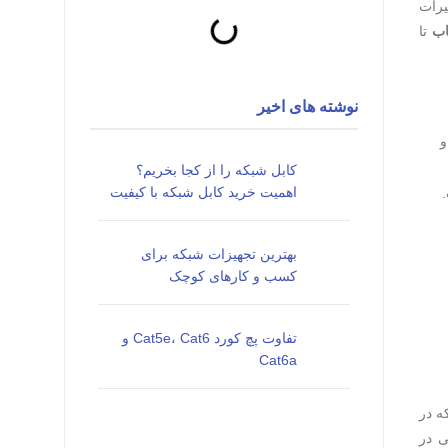
یرات
اب
تا
نوشته های اخیر
د بالا و
کابل شبکه را از کجا بخریم؟
اهمیت خرید کابل شبکه با کیفیت
بهترین تجهیزات شبکه برای
کسب و کارهای کوچک
تفاوت پچ کورد Cat5e، Cat6 و
Cat6a
معمولاً دارای روکش PVC ساده هستند که در
ی در