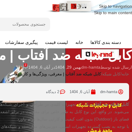
Skip to navigation
Skip to main content
دسته بندی کالاها
خانه
لیست قیمت
پیگیری سفارشات
کابل شبکه
کابل شبکه ضد آفتاب | مع
2
ارسال شده توسط
dm-hamta
بهمن 29, 1404
در آبان 6, 1404
خانه
/
کابل شبکه
/
کابل شبکه ضد آفتاب | معرفی، ویژگی‌ها و کاربردها
dm-hamta
آبان 6, 1404
2 دیدگاه
کابل شبکه ضد آفتاب
یکی از تجهیزات کلیدی در طراحی و اجرای شبکه‌ه
فضای باز (Outdoor) بدون افت کیفیت و کارایی سال‌ها دوام بیاورد.
با توجه به نصب گسترده تجهیزات امنیتی، دوربین‌های مداربسته و شبکه‌های 