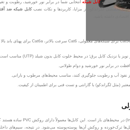
ان مطمئن شد که
کابل شبکه
انتخابی شما در برابر نور خورشید، رطوبت و تغی
وشگاه تخصصی لگراندکو، از مزایا، کاربردها و نکات نصب
کابل شبکه ضد آفت
 اقتصادی داشته باشید.
انتخاب بین Cat5e، Cat6 و Cat6a بسته به نیاز شبکه؛ Cat5e برای شبکه‌های معمولی، Cat6 سرعت بالاتر، Cat6a برای پهنای بان
 از نفوذ آب و رطوبت جلوگیری کنند، مناسب محیط‌های مرطوب و بارانی.
معتبر (مثل لگراندکو) با گارانتی و تست فنی برای اطمینان از کیفیت.
لی
یکی از اشتباهات رایج در پروژه‌های شبکه، استفاده از کابل‌های داخلی (Indoor) در محیط‌های باز است. این کابل‌ها 
ل‌ها ترک‌خورده و روکش آن‌ها پوسته‌پوسته می‌شود. در نتیجه، سیم‌های داخل