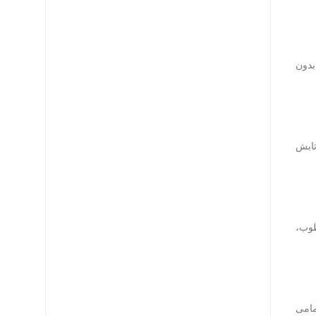
ست، کابل بدون
رابر تابش
مرطوب،
مامی