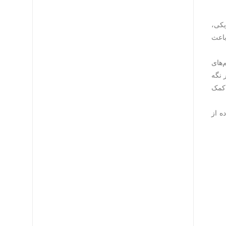
یکی،
باعث
‌های
 نگه
 کمک
ه از