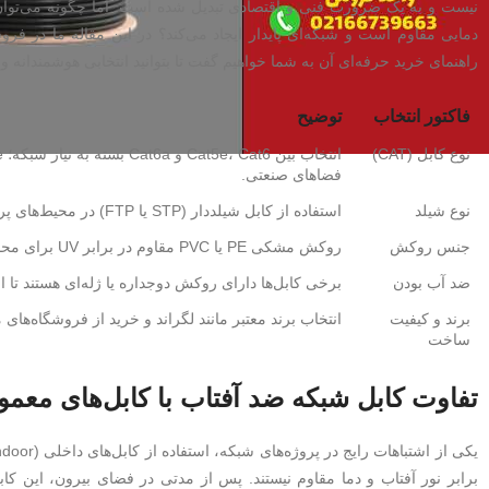
نیست و به یک ضرورت فنی و اقتصادی تبدیل شده است. اما چگونه می‌تو
دمایی مقاوم است و شبکه‌ای پایدار ایجاد می‌کند؟ در این مقاله ما در فر
راهنمای خرید حرفه‌ای آن به شما خواهیم گفت تا بتوانید انتخابی هوشمندانه و
فاکتور انتخاب
توضیح
نوع کابل (CAT)
فضاهای صنعتی.
نوع شیلد
استفاده از کابل شیلددار (STP یا FTP) در محیط‌های پر نویز یا نزدیک کابل برق؛ در محیط خلوت کابل بدون شیلد (UTP) مناسب است.
جنس روکش
روکش مشکی PE یا PVC مقاوم در برابر UV برای محافظت در برابر نور خورشید و دوام طولانی.
ضد آب بودن
برخی کابل‌ها دارای روکش دوجداره یا ژله‌ای هستند تا
برند و کیفیت
انتخاب برند معتبر مانند لگراند و خرید از فروشگاه‌های 
ساخت
تفاوت کابل شبکه ضد آفتاب با کابل‌های معمو
برابر نور آفتاب و دما مقاوم نیستند. پس از مدتی در فضای بیرون، این کاب