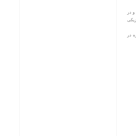
 پلی‌اتیلن (PE) مشکی است که خاصیت ضد اشعه UV دارد و در
زیکی
یژه در