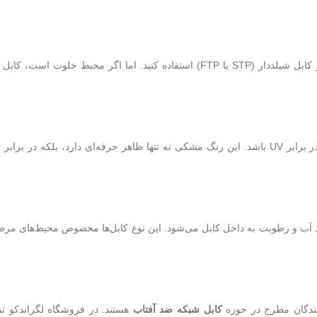
اگر کابل در فضای باز و در نزدیکی منابع برق یا نویز نصب می‌شود، حتماً از کابل شیلددار (STP یا FTP) استفاده کنید. اما اگر محیط خلوت ا
کابل شبکه Outdoor باید دارای روکش مشکی از جنس PE یا PVC مقاوم در برابر UV باشد. این رنگ مشکی نه‌ تنها ظاهر حرفه‌ای دارد، بلکه در ب
ره یا ژله‌ای (Gel Filled) هستند که مانع نفوذ آب و رطوبت به داخل کابل می‌شود. این نوع کابل‌ها مخصوص محیط‌های 
دکنندگان مطرح در حوزه
کابل شبکه ضد آفتاب
هستند. در فروشگاه لگراندکو ت