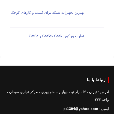
بهترین تجهیزات شبکه برای کسب و کارهای کوچک
تفاوت پچ کورد Cat5e، Cat6 و Cat6a
ارتباط با ما
آدرس : تهران ، لاله زار نو ، چهار راه منوچهری ، مرکز تجاری سبحان ،
واحد ۲۳۳
ایمیل :
pt1394@yahoo.com