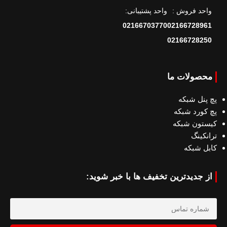
واحد فروش :
واحد پشتیبانی:
02166703770
02166728961
02166728250
محصولات ما
پچ پنل شبکه
پچ کورد شبکه
کیستون شبکه
ترانکینگ
کابل شبکه
از جدیدترین تخفیف ها با خبر شوید: