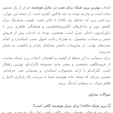
انتخاب
بهترین پریز شبکه برای نصب در منازل هوشمند
فراتر از یک تصمیم
ساده است و نیازمند توجه به چند فاکتور کلیدی است. از جمله این موارد،
رده فنی پریز که حداقل باید Cat6 یا بالاتر باشد، اهمیت شیلدینگ برای
کاهش نویز و تداخل‌های الکترومغناطیسی و هماهنگی ظاهری پریز با
دکوراسیون داخلی منزل است. همچنین، توجه به خدمات پس از فروش
معتبر و ضمانت محصول، به همراه رعایت اصول نصب استاندارد و انجام
تست‌های نهایی، از ملزومات داشتن شبکه‌ای پایدار و باکیفیت به شمار
می‌روند.
برای دستیابی به این سطح از کیفیت و اطمینان، انتخاب پریز شبکه مناسب
از فروشگاهی تخصصی و معتبر مانند مجموعه لگراندکو، بهترین راهکار
است. لگراندکو با ارائه محصولات استاندارد و پشتیبانی فنی حرفه‌ای،
تضمین می‌کند که شبکه خانه هوشمند شما با سرعت بالا، پایداری کامل و
ظاهر شیک، به سطحی ایده‌آل برسد.
سوالات متداول
آیا پریز شبکه Cat5e برای منزل هوشمند کافی است؟
برای سرعت‌های معمولی شاید کافی باشد، اما برای بهره‌وری بهتر و