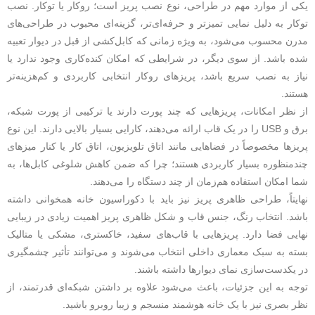
یکی از موارد مهم در طراحی، نوع نصب پریز است؛ روکار یا توکار. نصب
توکار به دلیل نمایی تمیزتر و حرفه‌ای‌تر، گزینه‌ای محبوب در طراحی‌های
مدرن محسوب می‌شود، به‌ ویژه زمانی که کابل‌کشی از قبل در دیوار تعبیه
شده باشد. از سوی دیگر، در شرایطی که امکان کنده‌کاری وجود ندارد یا
نیاز به نصب سریع باشد، پریزهای روکار انتخابی کاربردی و کم‌هزینه‌تر
هستند.
از نظر امکانات، پریزهایی که چند پورت دارند یا ترکیبی از پورت شبکه،
برق و USB را در یک قاب ارائه می‌دهند، کارایی بسیار بالایی دارند. این نوع
پریزها مخصوصاً در فضاهایی مانند اتاق تلویزیون، اتاق کار یا کنار میزهای
چندمنظوره بسیار کاربردی هستند؛ چرا که ضمن کاهش شلوغی کابل‌ها، به
شما امکان استفاده هم‌زمان از چند دستگاه را می‌دهند.
نهایتاً، طراحی ظاهری پریز نیز باید با دکوراسیون خانه همخوانی داشته
باشد. انتخاب رنگ، جنس قاب و شکل ظاهری پریز اهمیت زیادی در زیبایی
نهایی فضا دارد. پریزهایی با قاب‌های سفید، خاکستری، مشکی یا متالیک
بسته به سبک معماری داخلی انتخاب می‌شوند و می‌توانند تأثیر چشمگیری
در یکدست‌سازی نمای دیوارها داشته باشند.
توجه به این جزئیات، باعث می‌شود علاوه بر داشتن شبکه‌ای قدرتمند، از
نظر بصری نیز با یک خانه هوشمند منسجم و زیبا روبرو باشید.