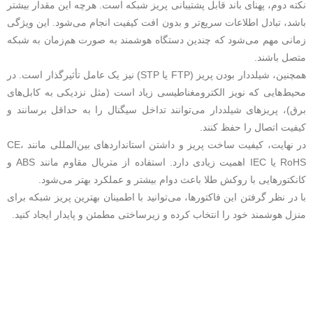
نکته دوم، پهنای باند قابل پشتیبانی پریز شبکه است. هرچه این مقدار بیشتر
باشد، تبادل اطلاعات سریع‌تر و بدون افت کیفیت انجام می‌شود. این ویژگی
زمانی مهم می‌شود که چندین دستگاه هوشمند به صورت هم‌زمان به شبکه
متصل باشند.
همچنین، شیلددار بودن پریز (FTP یا STP) نیز یک عامل تأثیرگذار است. در
محیط‌هایی که نویز الکترومغناطیسی زیاد است (مثل نزدیکی به کابل‌های
برق)، پریزهای شیلددار می‌توانند تداخل سیگنال را به حداقل برسانند و
کیفیت اتصال را حفظ کنند.
در نهایت، کیفیت ساخت پریز و داشتن استانداردهای بین‌المللی مانند CE،
RoHS یا IEC اهمیت زیادی دارد. استفاده از متریال مقاوم مانند ABS و
کانکتورهایی با روکش طلا باعث دوام بیشتر و عملکرد بهتر می‌شود.
با در نظر گرفتن این فاکتورها، می‌توانید با اطمینان بهترین پریز شبکه برای
منزل هوشمند خود را انتخاب کرده و زیرساختی مطمئن و پایدار ایجاد کنید.