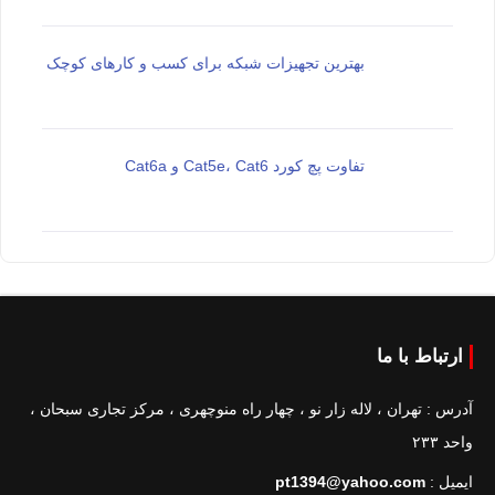
بهترین تجهیزات شبکه برای کسب و کارهای کوچک
تفاوت پچ کورد Cat5e، Cat6 و Cat6a
ارتباط با ما
آدرس : تهران ، لاله زار نو ، چهار راه منوچهری ، مرکز تجاری سبحان ،
واحد ۲۳۳
ایمیل :
pt1394@yahoo.com