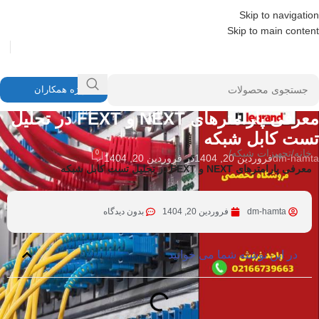
Skip to navigation
Skip to main content
ویژه همکاران
تجهیزات شبکه
معرفی پارامترهای NEXT و FEXT در تحلیل
تست کابل شبکه
خانه
/
تجهیزات شبکه
/
0
dm-hamta
فروردین 20, 1404
در فروردین 20, 1404
معرفی پارامترهای NEXT و FEXT در تحلیل تست کابل شبکه
dm-hamta
فروردین 20, 1404
بدون دیدگاه
در این نوشته شما می خوانید