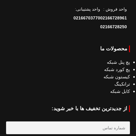
واحد فروش :
واحد پشتیبانی:
02166703770
02166728961
02166728250
محصولات ما
پچ پنل شبکه
پچ کورد شبکه
کیستون شبکه
ترانکینگ
کابل شبکه
از جدیدترین تخفیف ها با خبر شوید: