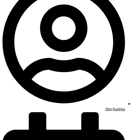
dm-hamta