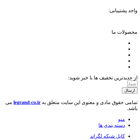
واحد پشتیبانی:
02166703770
محصولات ما
پچ پنل شبکه
پچ کورد شبکه
کیستون شبکه
ترانکینگ
کابل شبکه
از جدیدترین تخفیف ها با خبر شوید:
ارسال
تمامی حقوق مادی و معنوی این سایت متعلق به
legrand-co.ir
می
باشد.
منو
دسته بندی ها
کابل شبکه لگراند