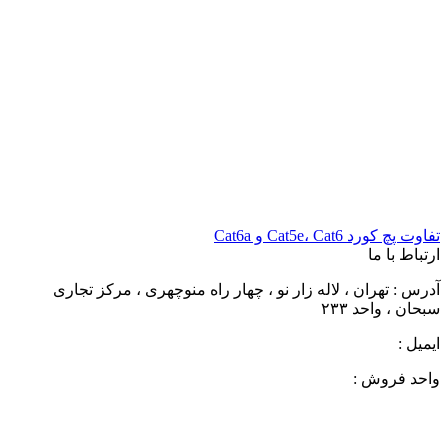
تفاوت پچ کورد Cat5e، Cat6 و Cat6a
ارتباط با ما
آدرس : تهران ، لاله زار نو ، چهار راه منوچهری ، مرکز تجاری
سبحان ، واحد ۲۳۳
ایمیل :
pt1394@yahoo.com
واحد فروش :
02166728961
02166728250