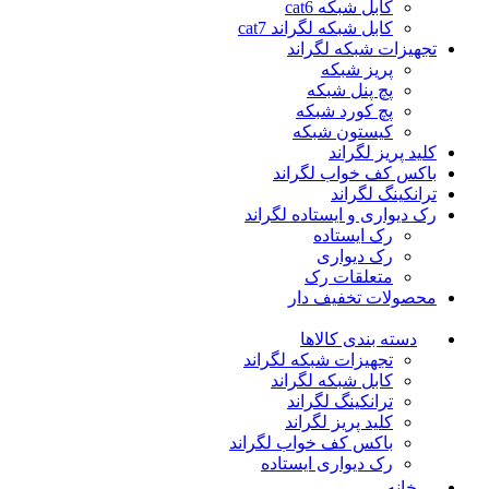
کابل شبکه cat6
کابل شبکه لگراند cat7
تجهیزات شبکه لگراند
پریز شبکه
پچ پنل شبکه
پچ کورد شبکه
کیستون شبکه
کلید پریز لگراند
باکس کف خواب لگراند
ترانکینگ لگراند
رک دیواری و ایستاده لگراند
رک ایستاده
رک دیواری
متعلقات رک
محصولات تخفیف دار
دسته بندی کالاها
تجهیزات شبکه لگراند
کابل شبکه لگراند
ترانکینگ لگراند
کلید پریز لگراند
باکس کف خواب لگراند
رک دیواری ایستاده
خانه