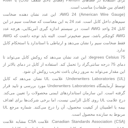
(فضای بین طبقات) مناسب است.
AWG 24 (American Wire Gauge): این عدد نشان دهنده ضخامت
سیم‌های داخل کابل است. عدد 24 به این معناست که ضخامت سیم در این
کابل 24 واحد AWG است. در سیستم اندازه گیری آمریکایی، هرچه عدد
AWG کوچکتر باشد، سیم ضخیم‌تر است. البته باید توجه داشت که AWG
فقط ضخامت سیم را نشان می‌دهد و ارتباطی با استاندارد یا استحکام کابل
ندارد.
75 degrees Celsius: این عدد نشان می‌دهد که روکش کابل می‌تواند تا
دمای 75 درجه سانتی‌گراد را تحمل کند. استفاده از کابل در دمای بالاتر از
این مقدار می‌تواند به مرور زمان باعث تخریب روکش آن شود.
Underwriters Laboratories (UL): علامت UL نشان می‌دهد که کابل
توسط آزمایشگاه Underwriters Laboratories مورد بررسی و تایید قرار
گرفته است. این سازمان استانداردهای ایمنی محصولات را تعیین می‌کند.
درج علامت UL روی کابل الزامی نیست، اما برخی شرکت‌ها برای اهداف
بیمه یا اطمینان از کیفیت محصول، آن را درج می‌کنند. شماره مرجع UL
مربوط به سازنده محصول است.
Canadian Standards Association (CSA): علامت CSA مشابه علامت