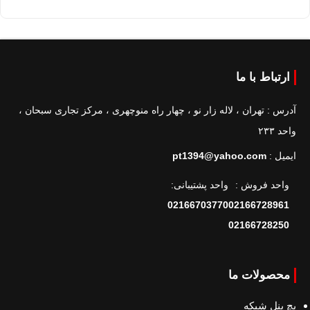
ارتباط با ما
آدرس : تهران ، لاله زار نو ، چهار راه منوچهری ، مرکز تجاری سبحان ،
واحد ۲۳۳
ایمیل :
pt1394@yahoo.com
واحد فروش :
واحد پشتیبانی:
02166703770
02166728961
02166728250
محصولات ما
پچ پنل شبکه