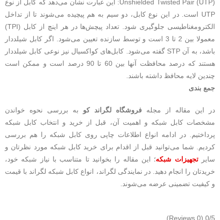
Unshielded Twisted Pair (UTP): این عبارت نشان می‌دهد که کابل از نوع
UTP است. در این نوع کابل، دو سیم به هم پیچیده می‌شوند تا از تداخل
الکترومغناطیسی جلوگیری شود. تعداد پیچش‌ها در هر اینچ از کابل (TPI)
معمولا بین 2 تا 3 است و توسط سازنده تعیین می‌شود. اگر کابل شیلددار
باشد، به آن STP گفته می‌شود. کابل‌های کواکسیال نیز نوعی کابل شیلددار
هستند که درصد محافظت آنها بین 60 تا 90 درصد است و ممکن است
چندین لایه محافظ داشته باشند.
جمع بندی
در این مقاله از مجله
فروشگاه لگراند کو
به بررسی نحوه خواندن
مشخصات کابل شبکه و اهمیت آن، قبل از خرید و انتخاب کابل شبکه
پرداختیم. در ادامه انواع اطلاعات چاپی روی کابل شبکه را هم بررسی
کردیم. شما می‌توانید قبل از اقدام برای خرید کابل شبکه مورد نظرتان و
سایر
تجهیزات شبکه
؛ این مقاله را بخوانید تا متناسب با نیاز شبکه خود،
خریدتان را انجام دهید. در نمایندگی لگراند، انواع کابل شبکه لگراند با قیمت
و کیفیت تضمینی عرضه می‌شوند.
(0 Reviews)
0/5