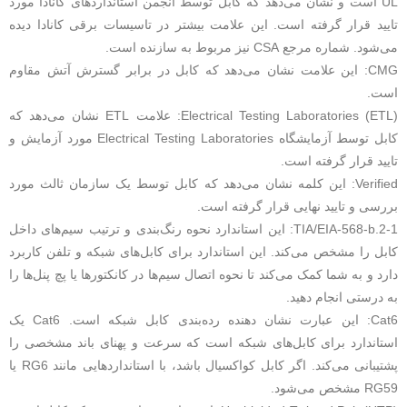
UL است و نشان می‌دهد که کابل توسط انجمن استانداردهای کانادا مورد
تایید قرار گرفته است. این علامت بیشتر در تاسیسات برقی کانادا دیده
می‌شود. شماره مرجع CSA نیز مربوط به سازنده است.
CMG: این علامت نشان می‌دهد که کابل در برابر گسترش آتش مقاوم
است.
Electrical Testing Laboratories (ETL): علامت ETL نشان می‌دهد که
کابل توسط آزمایشگاه Electrical Testing Laboratories مورد آزمایش و
تایید قرار گرفته است.
Verified: این کلمه نشان می‌دهد که کابل توسط یک سازمان ثالث مورد
بررسی و تایید نهایی قرار گرفته است.
TIA/EIA-568-b.2-1: این استاندارد نحوه رنگ‌بندی و ترتیب سیم‌های داخل
کابل را مشخص می‌کند. این استاندارد برای کابل‌های شبکه و تلفن کاربرد
دارد و به شما کمک می‌کند تا نحوه اتصال سیم‌ها در کانکتورها یا پچ پنل‌ها را
به درستی انجام دهید.
Cat6: این عبارت نشان دهنده رده‌بندی کابل شبکه است. Cat6 یک
استاندارد برای کابل‌های شبکه است که سرعت و پهنای باند مشخصی را
پشتیبانی می‌کند. اگر کابل کواکسیال باشد، با استانداردهایی مانند RG6 یا
RG59 مشخص می‌شود.