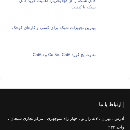
کابل شبکه را از کجا بخریم؟ اهمیت خرید کابل
شبکه با کیفیت
بهترین تجهیزات شبکه برای کسب و کارهای کوچک
تفاوت پچ کورد Cat5e، Cat6 و Cat6a
ارتباط با ما
آدرس : تهران ، لاله زار نو ، چهار راه منوچهری ، مرکز تجاری سبحان ،
واحد ۲۳۳