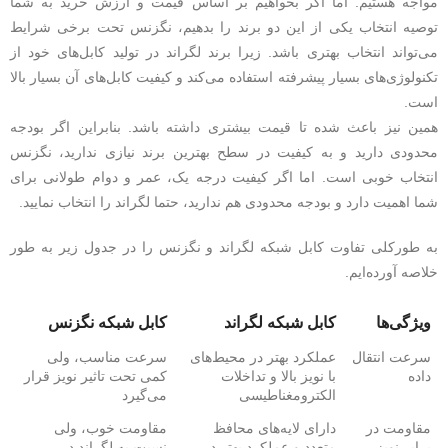
مواجه هستیم. اما اگر بخواهیم بر اساس قیمت و ارزش خرید به شما
توصیه انتخاب یکی از این دو برند را بدهیم، نگزنس تحت برخی شرایط
می‌تواند انتخاب بهتری باشد. زیرا برند لگراند در تولید کابل‌های خود از
تکنولوژی‌های بسیار پیشرفته استفاده می‌کند و کیفیت کابل‌های آن بسیار بالا
است.
همین نیز باعث شده تا قیمت بیشتری داشته باشد. بنابراین اگر بودجه
محدودی دارید و به کیفیت در سطح بهترین برند نیازی ندارید، نگزنس
انتخاب خوبی است. اما اگر کیفیت درجه یک، عمر و دوام طولانی برای
شما اهمیت دارد و بودجه محدودی هم ندارید، حتما لگراند را انتخاب نمایید.
به طورکلی تفاوت کابل شبکه لگراند و نگزنس را در جدول زیر به طور
خلاصه آورده‌ایم.
ویژگی‌ها
کابل شبکه لگراند
کابل شبکه نگزنس
سرعت انتقال
عملکرد بهتر در محیط‌های
سرعت مناسب، ولی
داده
با نویز بالا و تداخلات
کمی تحت تاثیر نویز قرار
الکترومغناطیسی
می‌گیرد
مقاومت در
دارای لایه‌های محافظ
مقاومت خوب، ولی
برابر نویز
متعدد و عملکرد بهتر در
نسبت به لگراند در