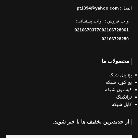
ایمیل :
pt1394@yahoo.com
واحد فروش :
واحد پشتیبانی:
02166703770
02166728961
02166728250
محصولات ما
پچ پنل شبکه
پچ کورد شبکه
کیستون شبکه
ترانکینگ
کابل شبکه
از جدیدترین تخفیف ها با خبر شوید: