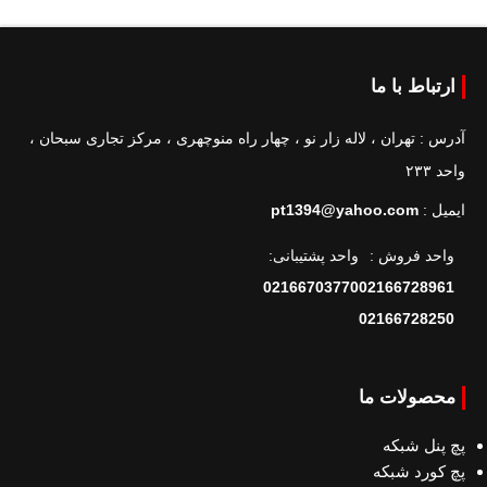
ارتباط با ما
آدرس : تهران ، لاله زار نو ، چهار راه منوچهری ، مرکز تجاری سبحان ،
واحد ۲۳۳
ایمیل :
pt1394@yahoo.com
واحد فروش :
واحد پشتیبانی:
02166703770
02166728961
02166728250
محصولات ما
پچ پنل شبکه
پچ کورد شبکه