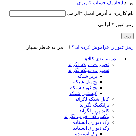
ورود
ایجاد یک حساب کاربری
نام کاربری یا آدرس ایمیل
*
الزامی
رمز عبور
*
الزامی
ورود
رمز عبور را فراموش کرده اید؟
مرا به خاطر بسپار
دسته بندی کالاها
تجهیزات شبکه لگراند
تجهیزات شبکه لگراند
پریز شبکه
پچ پنل شبکه
پچ کورد شبکه
کیستون شبکه
کابل شبکه لگراند
ترانکینگ لگراند
کلید پریز لگراند
باکس کف خواب لگراند
رک دیواری ایستاده
رک دیواری ایستاده
رک ایستاده