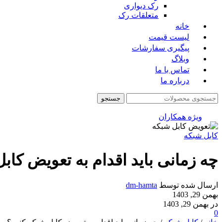
رک دیواری
متعلقات رک
خانه
لیست قیمت
پیگیری سفارشات
وبلاگ
تماس با ما
درباره ما
جستجو
ویژه همکاران
کابل شبکه
چه زمانی باید اقدام به تعویض کاب
ارسال شده توسط
dm-hamta
بهمن 29, 1403
در بهمن 29, 1403
0