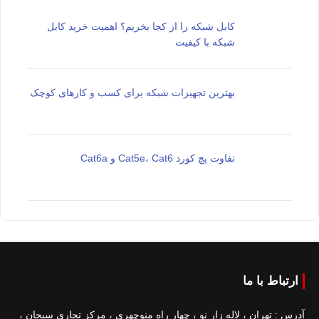
کابل شبکه را از کجا بخریم؟ اهمیت خرید کابل
شبکه با کیفیت
بهترین تجهیزات شبکه برای کسب و کارهای کوچک
تفاوت پچ کورد Cat5e، Cat6 و Cat6a
ارتباط با ما
آدرس : تهران ، لاله زار نو ، چهار راه منوچهری ، مرکز تجاری سبحان ،