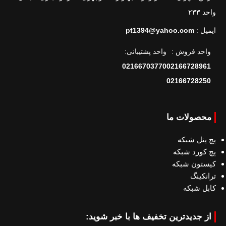
واحد ۲۳۳
ایمیل :
pt1394@yahoo.com
واحد فروش :
واحد پشتیبانی:
02166703770
02166728961
02166728250
محصولات ما
پچ پنل شبکه
پچ کورد شبکه
کیستون شبکه
ترانکینگ
کابل شبکه
از جدیدترین تخفیف ها با خبر شوید: