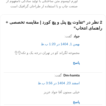
لورم ایپسوم متن ساختگی با تولید سادگی نامفهوم از
صنعت چاپ و با استفاده از طراحان گرافیک است
2 نظر در “
تفاوت پچ پنل و پچ کورد | مقایسه تخصصی +
راهنمای انتخاب
”
جواد
گفت:
بهمن 1, 1404 در 1:20 ب.ظ
مجموعه لگراند کو در تهران درجه یک و تکه👌👌
پاسخ
dm-hamta
گفت:
اسفند 23, 1404 در 3:56 ب.ظ
خیلی ممنون آقا جواد عزیز
پاسخ