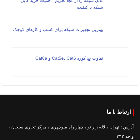
کابل شبکه را از کجا بخریم؟ اهمیت خرید کابل
شبکه با کیفیت
بهترین تجهیزات شبکه برای کسب و کارهای کوچک
تفاوت پچ کورد Cat5e، Cat6 و Cat6a
ارتباط با ما
آدرس : تهران ، لاله زار نو ، چهار راه منوچهری ، مرکز تجاری سبحان ،
واحد ۲۳۳