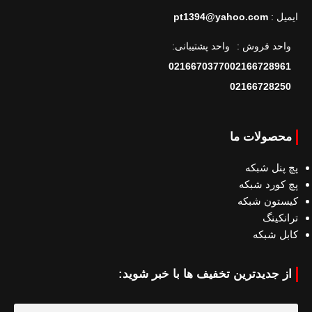
ایمیل :
pt1394@yahoo.com
واحد فروش :
واحد پشتیبانی:
02166703770
02166728961
02166728250
محصولات ما
پچ پنل شبکه
پچ کورد شبکه
کیستون شبکه
ترانکینگ
کابل شبکه
از جدیدترین تخفیف ها با خبر شوید: