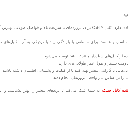
ید:
نوع کابل: بسته به نیاز پروژه، انتخاب کابل Cat5e، Cat6 یا Cat6A اهمیت زیادی دارد. کابل Cat6A برای پروژه‌های با سرعت بالا و فواصل طولانی 
یط نصب: اگر کابل باید دفن شود، مدل‌های ژله‌ای یا دارای روکش PE مناسب‌تر هستند. برای مناطقی با بارندگی زیاد یا نزدیکی به آب، کابل‌
یلددار مانند S/FTP توصیه می‌شود.
مقاومت بیشتر و طول عمر طولانی‌تری دارند.
یی با گارانتی معتبر تهیه کنید تا از کیفیت و پشتیبانی اطمینان داشته باشید.
ا بر اساس نیاز واقعی پروژه‌تان انجام دهید.
نده کابل شبکه
به شما کمک می‌کند تا برندهای معتبر را بهتر بشناسید و ان