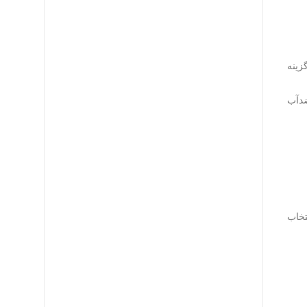
بهترین گزینه
های ضدآب
تخاب