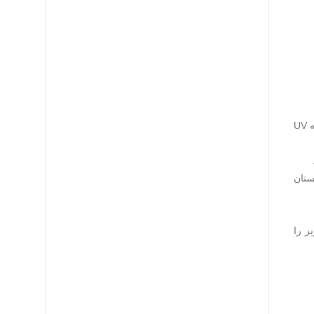
روکش مقاوم در برابر اشعه UV: تابش مستقیم خورشید می‌تواند روکش کابل‌های معمولی را طی زمان تخریب کند، اما کابل‌های لگراند با پوشش مقاوم به UV
بستان
ن نویز را