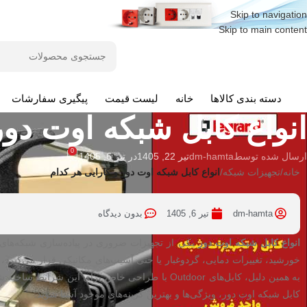
Skip to navigation
Skip to main content
دسته بندی کالاها
خانه
لیست قیمت
پیگیری سفارشات
تجهیزات شبکه
انواع کابل شبکه اوت دور
0
ارسال شده توسط
dm-hamta
تیر 22, 1405
در تیر 6, 1405
خانه
/
تجهیزات شبکه
/
انواع کابل شبکه اوت دور و کارایی هر کدام
dm-hamta
تیر 6, 1405
بدون دیدگاه
انواع کابل شبکه اوت دور
یکی از تجهیزات ضروری در پیاده‌سازی شبکه‌های
خورشید، تغییرات دمایی، گردوغبار یا حتی آسیب‌های مکانیکی قرار می‌گیرد، 
به همین دلیل، کابل‌های Outdoor با طراحی خاص برای 
کابل شبکه اوت دور، ویژگی‌ها و بهترین گزینه‌های موجود آشنا شوید.