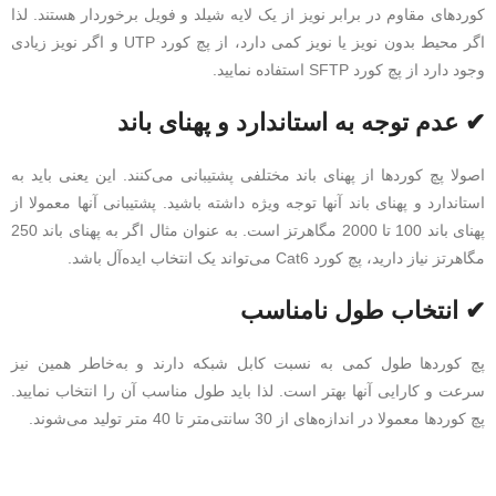
کوردهای مقاوم در برابر نویز از یک لایه شیلد و فویل برخوردار هستند. لذا
اگر محیط بدون نویز یا نویز کمی دارد، از پچ کورد UTP و اگر نویز زیادی
وجود دارد از پچ کورد SFTP استفاده نمایید.
✔ عدم توجه به استاندارد و پهنای باند
اصولا پچ کوردها از پهنای باند مختلفی پشتیبانی می‌کنند. این یعنی باید به
استاندارد و پهنای باند آنها توجه ویژه داشته باشید. پشتیبانی آنها معمولا از
پهنای باند 100 تا 2000 مگاهرتز است. به عنوان مثال اگر به پهنای باند 250
مگاهرتز نیاز دارید، پچ کورد Cat6 می‌تواند یک انتخاب ایده‌آل باشد.
✔ انتخاب طول نامناسب
پچ کوردها طول کمی به نسبت کابل شبکه دارند و به‌خاطر همین نیز
سرعت و کارایی آنها بهتر است. لذا باید طول مناسب آن را انتخاب نمایید.
پچ کوردها معمولا در اندازه‌های از 30 سانتی‌متر تا 40 متر تولید می‌شوند.