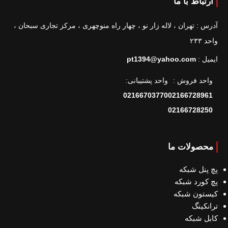
ارتباط با ما
آدرس : تهران ، لاله زار نو ، چهار راه منوچهری ، مرکز تجاری سبحان ،
واحد ۲۳۳
ایمیل :
pt1394@yahoo.com
واحد فروش :
واحد پشتیبانی:
02166703770
02166728961
02166728250
محصولات ما
پچ پنل شبکه
پچ کورد شبکه
کیستون شبکه
ترانکینگ
کابل شبکه