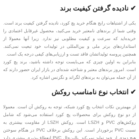
✔ نادیده گرفتن کیفیت برند
یکی از اشتباهات رایج هنگام خرید پچ کورد، نادیده گرفتن کیفیت برند است.
وقتی شما از برندهای نامعتبر خرید می‌کنید، محصول غیرقابل اعتمادی را
خریده‌اید که سرعت و کیفیت مطلوبی نیز ندارد. زیرا آنها معمولا از
استانداردهای برتر ملی و بین‌المللی در تولیدات خود تبعیت نمی‌کنند.
همچنین پروسه تولیداتشان فاقد تست و ارزیابی‌های کیفی درجه یک است.
بنابراین به اولین چیزی که می‌بایست توجه داشته باشید، برند پچ کورد
است. امروز برندهای معتبر و شناخته شده‌ای در بازار ایران حضور دارند که
از آن جمله می‌توان به برندهای لگراند و نگزنس اشاره کرد.
✔ انتخاب نوع نامناسب روکش
از مهمترین نکات انتخاب پچ کورد شبکه، توجه به روکش آن است. معمولا
از دو نوع روکش برای محصولات پچ کورد استفاده می‌شود که شامل
روکش‌های PVC و LSZH است. روکش LSZH از مقاومت بیشتری به
نسبت PVC برخوردار است. این روکش برخلاف PVC در هنگام سوختن
هیچ دودی از خود تولید نمی‌کند. بااین‌حال PVC انعطاف‌پذیری بیشتری دارد