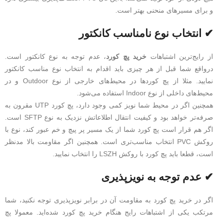
و برای مسیرهای منحنی بهتر است.
✔ انتخاب نوع نامناسب کانکتور
از رایج‌ترین اشتباهات
خرید پچ کورد
، عدم توجه به نوع کانکتور است.
درواقع شما قبل از هر چیزی باید اقدام به انتخاب نوع مناسب کانکتور
نمایید. مثلا از پچ کوردها در محیط‌های خارجی از نوع Outdoor و در
محیط‌های داخلی از نوع Indoor استفاده می‌شود.
همچنین اگر در محیط شما نویز کمی وجود دارد، پچ کورد UTP مقرون به
صرفه‌تر خواهد بود و کیفیت انتقال اطلاعاتش نزدیک به نوع SFTP است.
اگر هم قرار است پچ کورد شما از یک مسیر پر پیچ و خم عبور کند، نوع با
روکش PVC انتخاب مناسب‌تری است. همچنین اگر مقاومت بالا مدنظر
است، قطعا باید پچ کورد با روکش LSZH را انتخاب نمایید.
✔ عدم توجه به نویزپذیری
اگر در خرید پچ کورد به مقاومت آن در برابر نویزپذیری توجه نکنید، شما
مرتکب یکی از اشتباهات رایج هنگام خرید پچ کورد شده‌اید. معمولا پچ