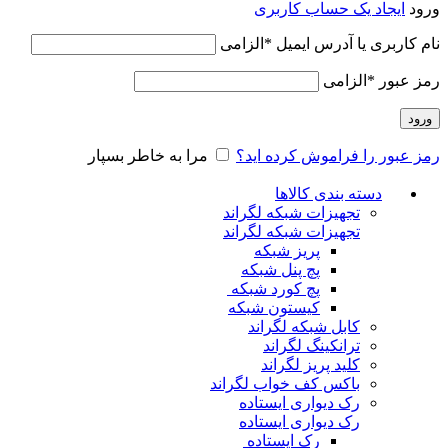
ورود
ایجاد یک حساب کاربری
نام کاربری یا آدرس ایمیل
*
الزامی
رمز عبور
*
الزامی
ورود
رمز عبور را فراموش کرده اید؟
مرا به خاطر بسپار
دسته بندی کالاها
تجهیزات شبکه لگراند
تجهیزات شبکه لگراند
پریز شبکه
پچ پنل شبکه
پچ کورد شبکه
کیستون شبکه
کابل شبکه لگراند
ترانکینگ لگراند
کلید پریز لگراند
باکس کف خواب لگراند
رک دیواری ایستاده
رک دیواری ایستاده
رک ایستاده