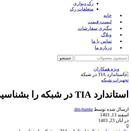
رک دیواری
متعلقات رک
خانه
لیست قیمت
پیگیری سفارشات
وبلاگ
تماس با ما
درباره ما
جستجو
ویژه همکاران
تجهیزات شبکه
استاندارد TIA در شبکه را بشناسیم!
ارسال شده توسط
dm-hamta
اسفند 13, 1403
در آبان 23, 1403
0