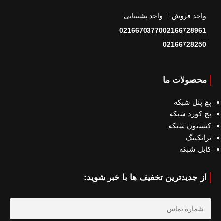
واحد فروش :
واحد پشتیبانی:
02166703770
02166728961
02166728250
محصولات ما
پچ پنل شبکه
پچ کورد شبکه
کیستون شبکه
ترانکینگ
کابل شبکه
از جدیدترین تخفیف ها با خبر شوید: