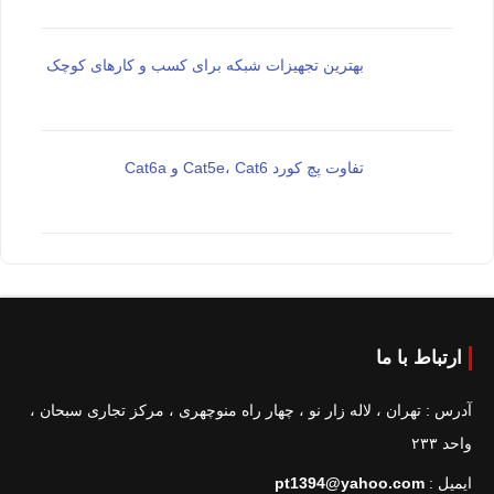
بهترین تجهیزات شبکه برای کسب و کارهای کوچک
تفاوت پچ کورد Cat5e، Cat6 و Cat6a
ارتباط با ما
آدرس : تهران ، لاله زار نو ، چهار راه منوچهری ، مرکز تجاری سبحان ،
واحد ۲۳۳
ایمیل :
pt1394@yahoo.com