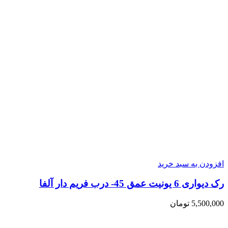
افزودن به سبد خرید
رک دیواری 6 یونیت عمق 45- درب فریم دار آلفا
5,500,000
تومان