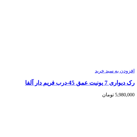
افزودن به سبد خرید
رک دیواری 7 یونیت عمق 45-درب فریم دار آلفا
5,980,000
تومان