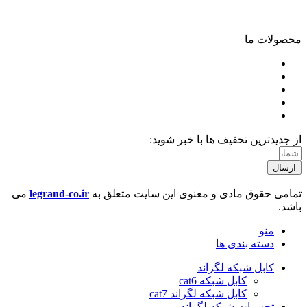
02166703770
محصولات ما
پچ پنل شبکه
پچ کورد شبکه
کیستون شبکه
ترانکینگ
کابل شبکه
از جدیدترین تخفیف ها با خبر شوید:
ارسال
تمامی حقوق مادی و معنوی این سایت متعلق به
legrand-co.ir
می
باشد.
منو
دسته بندی ها
کابل شبکه لگراند
کابل شبکه cat6
کابل شبکه لگراند cat7
تجهیزات شبکه لگراند