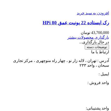
افزودن به سبد خرید
رک ایستاده 22 یونیت عمق 80 HPi
43,700,000
تومان
بارگذاری محصولات بیشتر
در حال بارگذاری...
توضیحات دسته
ارتباط با ما
آدرس : تهران ، لاله زار نو ، چهار راه منوچهری ، مرکز تجاری
سبحان ، واحد ۲۳۳
ایمیل :
pt1394@yahoo.com
واحد فروش :
02166728961
02166728250
واحد پشتیبانی: