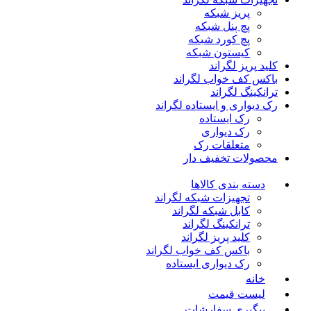
پریز شبکه
پچ پنل شبکه
پچ کورد شبکه
کیستون شبکه
کلید پریز لگراند
باکس کف خواب لگراند
ترانکینگ لگراند
رک دیواری و ایستاده لگراند
رک ایستاده
رک دیواری
متعلقات رک
محصولات تخفیف دار
دسته بندی کالاها
تجهیزات شبکه لگراند
کابل شبکه لگراند
ترانکینگ لگراند
کلید پریز لگراند
باکس کف خواب لگراند
رک دیواری ایستاده
خانه
لیست قیمت
پیگیری سفارشات