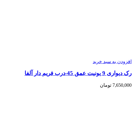
افزودن به سبد خرید
رک دیواری 9 یونیت عمق 45-درب فریم دار آلفا
7,650,000
تومان