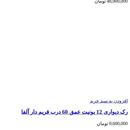
48,900,000
تومان
افزودن به سبد خرید
رک دیواری 12 یونیت عمق 60 درب فریم دار آلفا
9,600,000
تومان