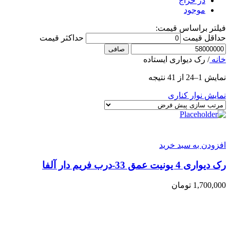
در حراج
موجود
فیلتر براساس قیمت:
حداقل قیمت
حداكثر قيمت
صافی
خانه
/
رک دیواری ایستاده
نمایش 1–24 از 41 نتیجه
نمایش نوار کناری
افزودن به سبد خرید
رک دیواری 4 یونیت عمق 33-درب فریم دار آلفا
1,700,000
تومان