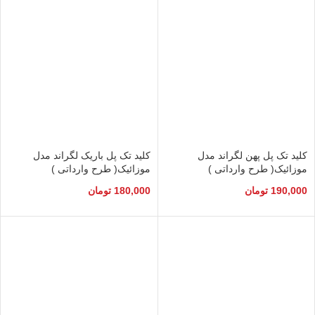
کلید تک پل پهن لگراند مدل
کلید تک پل باریک لگراند مدل
موزائیک( طرح وارداتی )
موزائیک( طرح وارداتی )
190,000
تومان
180,000
تومان